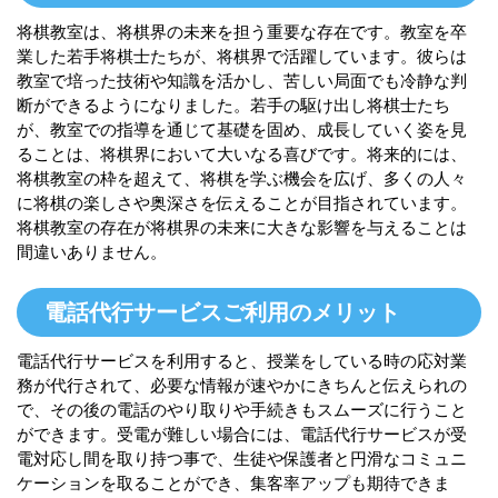
将棋教室は、将棋界の未来を担う重要な存在です。教室を卒
業した若手将棋士たちが、将棋界で活躍しています。彼らは
教室で培った技術や知識を活かし、苦しい局面でも冷静な判
断ができるようになりました。若手の駆け出し将棋士たち
が、教室での指導を通じて基礎を固め、成長していく姿を見
ることは、将棋界において大いなる喜びです。将来的には、
将棋教室の枠を超えて、将棋を学ぶ機会を広げ、多くの人々
に将棋の楽しさや奥深さを伝えることが目指されています。
将棋教室の存在が将棋界の未来に大きな影響を与えることは
間違いありません。
電話代行サービスご利用のメリット
電話代行サービスを利用すると、授業をしている時の応対業
務が代行されて、必要な情報が速やかにきちんと伝えられの
で、その後の電話のやり取りや手続きもスムーズに行うこと
ができます。受電が難しい場合には、電話代行サービスが受
電対応し間を取り持つ事で、生徒や保護者と円滑なコミュニ
ケーションを取ることができ、集客率アップも期待できま