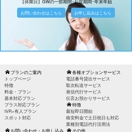
【休業日】
GWの一部期間･お盆期間･年末年始
お問い合わせはこちら
お申し込みはこちら
プランのご案内
各種オプションサービス
トップページ
電話番号貸出サービス
特徴
取次転送サービス
料金・プラン
発信代行サービス
基本対応プラン
伝言お預かりサービス
プラス対応プラン
特徴
IVR×有人プラン
最短即日開始
スポット対応
格安料金で土日祝日も対応
業種別電話代行活用法
お問い合わせ・お申し込み
その他