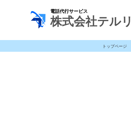
電話代行サービス
株式会社テル
トップページ
[%title%]
[%lead%]