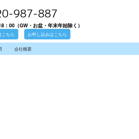
20-987-887
18：00
（GW・お盆・年末年始除く）
はこちら
お申し込みはこちら
問
会社概要
[%article_date_notime_wa%]