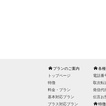
℡ 0120-
【お問い合わせ受付時
【休業日】
GWの一
お問い合わせは
プランのご案内
各種
トップページ
電話番
特徴
取次転
料金・プラン
発信代
基本対応プラン
伝言お
プラス対応プラン
特徴