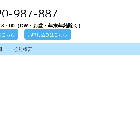
20-987-887
18：00
（GW・お盆・年末年始除く）
はこちら
お申し込みはこちら
問
会社概要
[%article_date_notime_wa%]