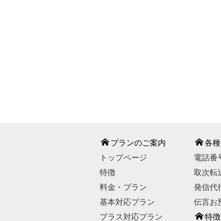
℡ 0120-
【お問い合わせ受付時
【休業日】
GWの一
お問い合わせは
プランのご案内
各種
トップページ
電話番
特徴
取次転
料金・プラン
発信代
基本対応プラン
伝言お
プラス対応プラン
特徴