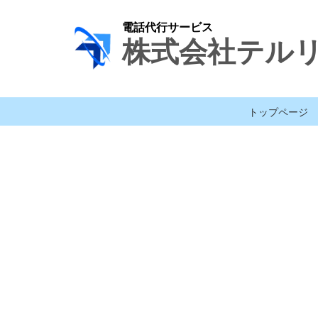
電話代行サービス
株式会社テル
トップページ
[%title%]
[%lead%]