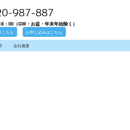
20-987-887
18：00
（GW・お盆・年末年始除く）
はこちら
お申し込みはこちら
問
会社概要
[%article_date_notime_wa%]