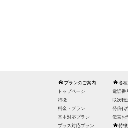
℡ 0120-
【お問い合わせ受付時
【休業日】
GWの一
お問い合わせは
プランのご案内
各種
トップページ
電話番
特徴
取次転
料金・プラン
発信代
基本対応プラン
伝言お
プラス対応プラン
特徴