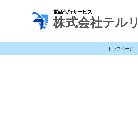
電話代行サービス
株式会社テル
トップページ
[%title%]
[%lead%]