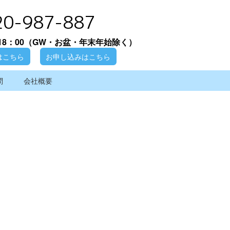
20-987-887
18：00
（GW・お盆・年末年始除く）
はこちら
お申し込みはこちら
問
会社概要
[%article_date_notime_wa%]