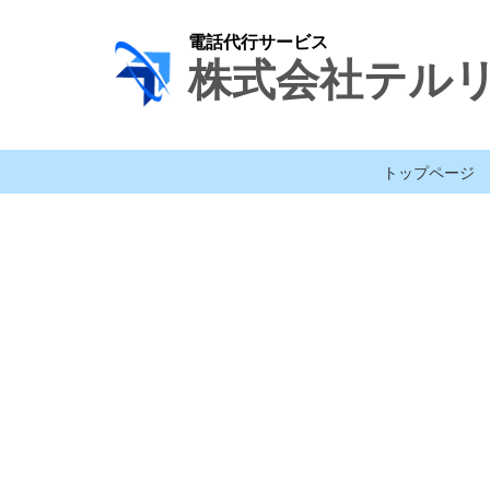
電話代行サービス
株式会社テル
トップページ
[%title%]
[%lead%]