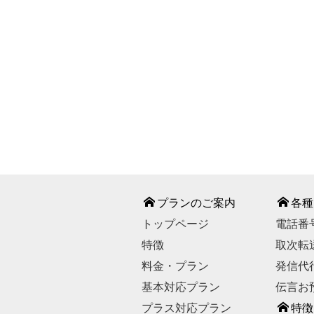
℡ 0120-
【お問い合わせ受付時
【休業日】
GWの一
お問い合わせは
プランのご案内
各種
トップページ
電話番
特徴
取次転
料金・プラン
発信代
基本対応プラン
伝言お
プラス対応プラン
特徴