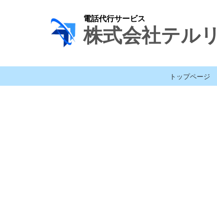
電話代行サービス
株式会社テル
トップページ
[%title%]
[%lead%]