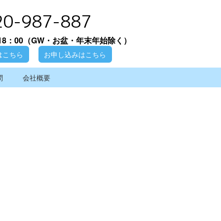
20-987-887
18：00
（GW・お盆・年末年始除く）
はこちら
お申し込みはこちら
問
会社概要
[%article_date_notime_wa%]