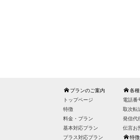
℡ 0120-
【お問い合わせ受付時
【休業日】
GWの一
お問い合わせは
プランのご案内
各種
トップページ
電話番
特徴
取次転
料金・プラン
発信代
基本対応プラン
伝言お
プラス対応プラン
特徴