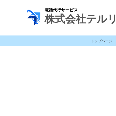
電話代行サービス
株式会社テル
トップページ
[%title%]
[%lead%]