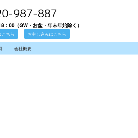
20-987-887
18：00
（GW・お盆・年末年始除く）
はこちら
お申し込みはこちら
問
会社概要
[%article_date_notime_wa%]