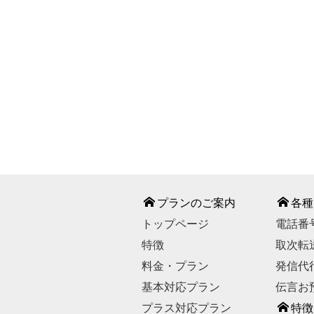
℡ 0120-
【お問い合わせ受付時
【休業日】
GWの一
お問い合わせは
プランのご案内
各種
トップページ
電話番
特徴
取次転
料金・プラン
発信代
基本対応プラン
伝言お
プラス対応プラン
特徴